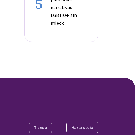
5
narrativas
LGBTIQ+ sin
miedo
Tienda
Hazte socia