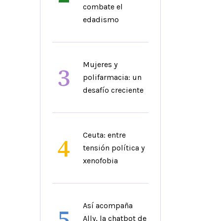
combate el
edadismo
Mujeres y
3
polifarmacia: un
desafío creciente
Ceuta: entre
4
tensión política y
xenofobia
Así acompaña
5
Ally, la chatbot de