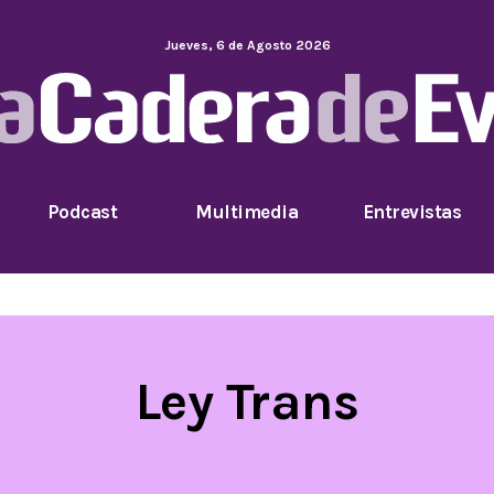
Jueves
,
6
de
Agosto
2026
Podcast
Multimedia
Entrevistas
Ley Trans