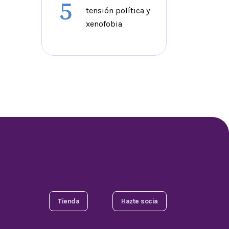
5
tensión política y
xenofobia
Tienda
Hazte socia