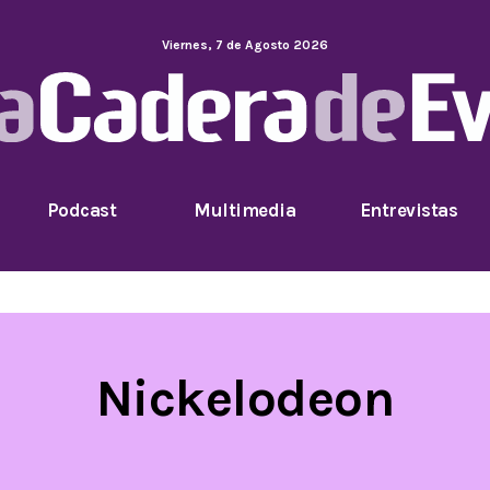
Viernes
,
7
de
Agosto
2026
Podcast
Multimedia
Entrevistas
Nickelodeon