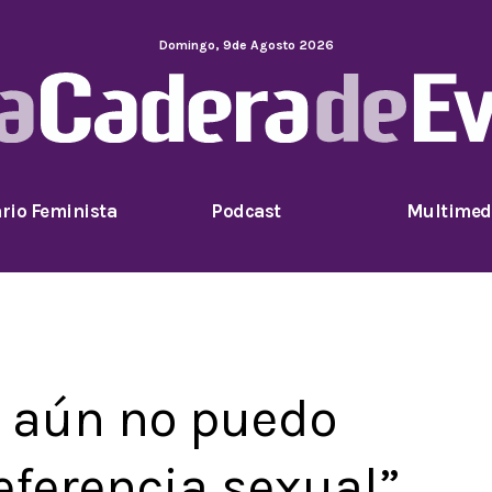
Domingo
,
9
de
Agosto
2026
rio Feminista
Podcast
Multimed
s aún no puedo
eferencia sexual”