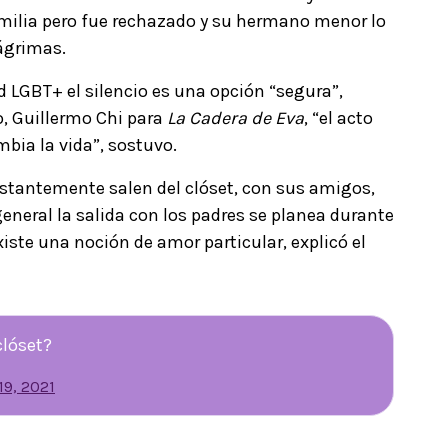
amilia pero fue rechazado y su hermano menor lo
lágrimas.
GBT+ el silencio es una opción “segura”,
co, Guillermo Chi para
La Cadera de Eva
, “el acto
ambia la vida”, sostuvo.
nstantemente salen del clóset, con sus amigos,
eneral la salida con los padres se planea durante
iste una noción de amor particular, explicó el
clóset?
19, 2021