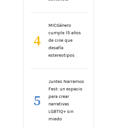
MICGénero
cumple 15 años
4
de cine que
desafía
estereotipos
Juntes Narramos
Fest: un espacio
5
para crear
narrativas
LGBTIQ+ sin
miedo