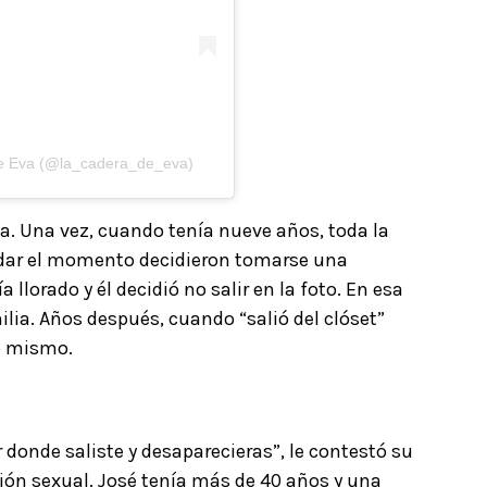
de Eva (@la_cadera_de_eva)
ia. Una vez, cuando tenía nueve años, toda la
ordar el momento decidieron tomarse una
 llorado y él decidió no salir en la foto. En esa
ilia. Años después, cuando “salió del clóset”
lo mismo.
r donde saliste y desaparecieras”, le contestó su
ción sexual. José tenía más de 40 años y una