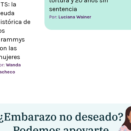
tortura y 20 años sin
TS: la
sentencia
deuda
Por:
Luciana Wainer
istórica de
os
Grammys
on las
ujeres
or:
Wanda
acheco