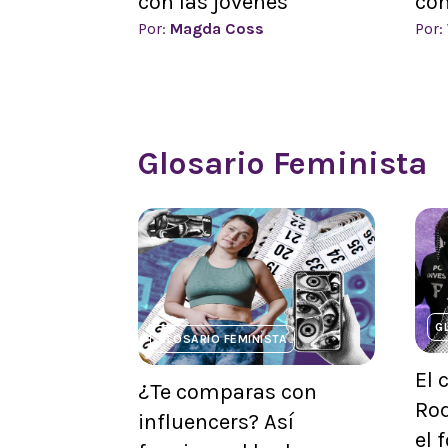
con las jóvenes
co
Por:
Magda Coss
Por:
Glosario Feminista
G
GLOSARIO FEMINISTA
El 
¿Te comparas con
Rod
influencers? Así
el 