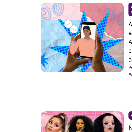
A
A
c
a
P
P
N