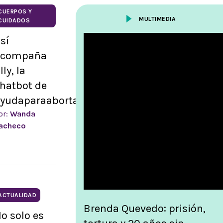
CUERPOS Y
MULTIMEDIA
CUIDADOS
sí
acompaña
lly, la
hatbot de
yudaparaabortar
or:
Wanda
acheco
ACTUALIDAD
Brenda Quevedo: prisión,
o solo es