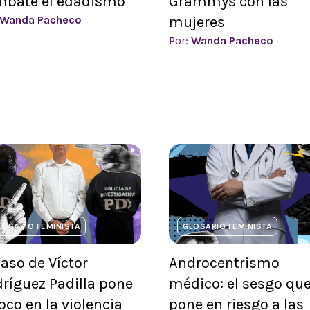
mbate el edadismo
Grammys con las
Wanda Pacheco
mujeres
Por:
Wanda Pacheco
LOSARIO FEMINISTA
GLOSARIO FEMINISTA
caso de Víctor
Androcentrismo
ríguez Padilla pone
médico: el sesgo qu
foco en la violencia
pone en riesgo a las