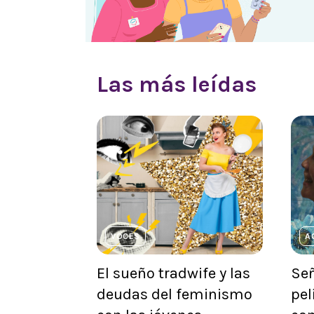
Las más leídas
VOCES
A
El sueño tradwife y las
Señ
deudas del feminismo
pel