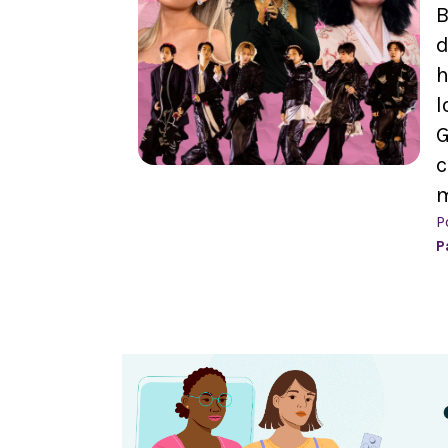
B
h
l
c
m
P
P