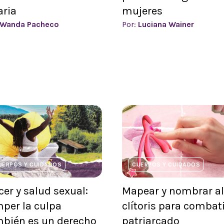
aria
mujeres
Wanda Pacheco
Por:
Luciana Wainer
UERPOS Y CUIDADOS
CUERPOS Y CUIDADOS
cer y salud sexual:
Mapear y nombrar al
per la culpa
clítoris para combati
bién es un derecho
patriarcado