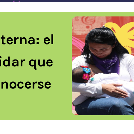
erna: el
idar que
onocerse