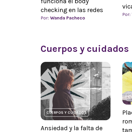
funciona el body
vic
checking en las redes
Por:
Por:
Wanda Pacheco
Cuerpos y cuidados
C
Pla
CUERPOS Y CUIDADOS
rom
Ansiedad y la falta de
tam