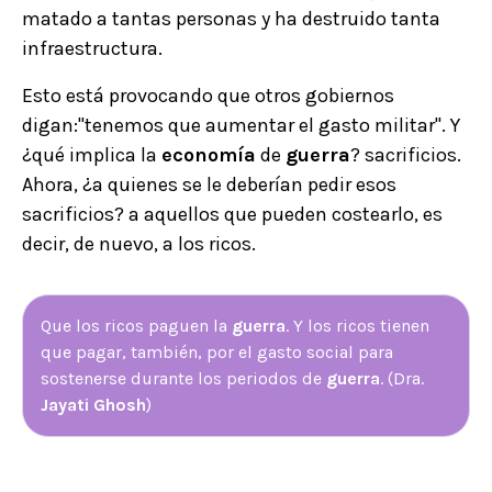
matado a tantas personas y ha destruido tanta
infraestructura.
Esto está provocando que otros gobiernos
digan:"tenemos que aumentar el gasto militar". Y
¿qué implica la
economía
de
guerra
? sacrificios.
Ahora, ¿a quienes se le deberían pedir esos
sacrificios? a aquellos que pueden costearlo, es
decir, de nuevo, a los ricos.
Que los ricos paguen la
guerra
. Y los ricos tienen
que pagar, también, por el gasto social para
sostenerse durante los periodos de
guerra
. (Dra.
Jayati Ghosh
)