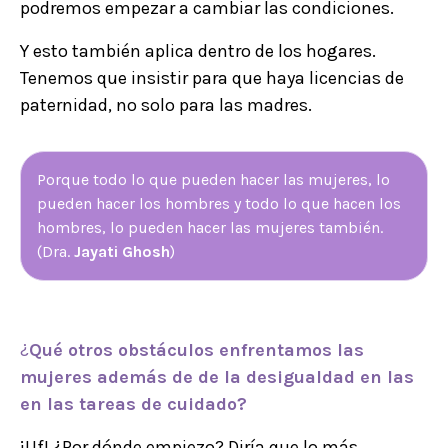
podremos empezar a cambiar las condiciones.
Y esto también aplica dentro de los hogares.
Tenemos que insistir para que haya licencias de
paternidad, no solo para las madres.
Porque todo lo que pueden hacer las mujeres, lo
pueden hacer los hombres y todo lo que hacen los
hombres, lo pueden hacer las mujeres también.
(Dra.
Jayati Ghosh
)
¿
Qué otros obstáculos enfrentamos las
mujeres además de de la desigualdad en las
en las tareas de cuidado?
¡Uf! ¿Por dónde empiezo? Diría que lo más