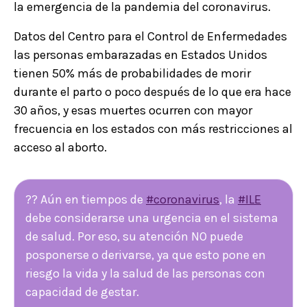
la emergencia de la pandemia del coronavirus.
Datos del Centro para el Control de Enfermedades
las personas embarazadas en Estados Unidos
tienen 50% más de probabilidades de morir
durante el parto o poco después de lo que era hace
30 años, y esas muertes ocurren con mayor
frecuencia en los estados con más restricciones al
acceso al aborto.
?? Aún en tiempos de
#coronavirus
, la
#ILE
debe considerarse una urgencia en el sistema
de salud. Por eso, su atención NO puede
posponerse o derivarse, ya que esto pone en
riesgo la vida y la salud de las personas con
capacidad de gestar.