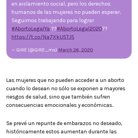
en aislamiento social, pero los derechos
humanos de las mujeres no pueden esperar.
Seguimos trabajando para lograr
#AbortoLegalYa
??
#AbortoLegal2020
??
https://t.co/Na7XkU5TJ5
— GIRE (@GIRE_mx)
March 26, 2020
Las mujeres que no pueden acceder a un aborto
cuando lo desean no sólo se exponen a mayores
riesgos de salud, sino que también sufren
consecuencias emocionales y económicas.
Se prevé un repunte de embarazos no deseado,
históricamente estos aumentan durante las