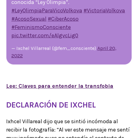
conocida “Ley Olimpia”.
#LeyOlimpiaParaVicoVolkova
#VictoriaVolkova
#AcosoSexual
#CiberAcoso
#FeminismoConsciente
pic.twitter.com/eAlgvcLig0
— Ixchel Villarreal (@fem_consciente)
April 20,
2022
Lee: Claves para entender la transfobia
DECLARACIÓN DE IXCHEL
Ixhcel Villareal dijo que se sintió incómoda al
recibir la fotografía: “Al ver este mensaje me sentí