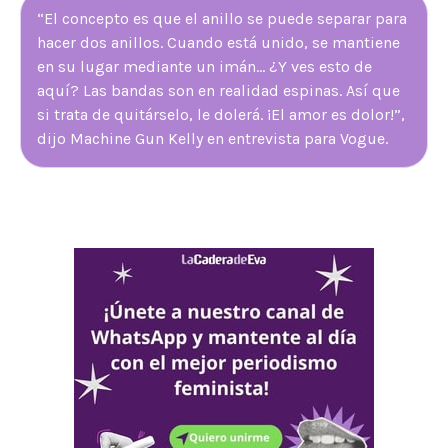
“El concepto es que el anillo se puede separar para
hacer dos anillos. Cuando está unido, se mantiene
en su lugar mediante un imán… ¿Y ves esto de
aquí? Las bandas son en realidad espinas. Así que
si trata de quitárselo, le dolerá. ¡El amor es dolor!”,
dijo Machine Gun Kelly en entrevista para Vogue.