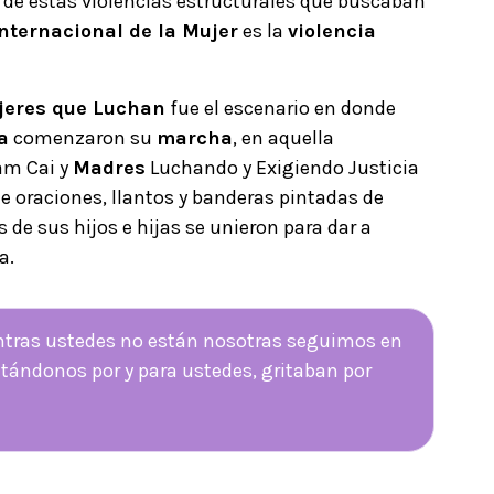
o de estas violencias estructurales que buscaban
nternacional de la Mujer
es la
violencia
ujeres que Luchan
fue el escenario en donde
a
comenzaron su
marcha
, en aquella
am Cai y
Madres
Luchando y Exigiendo Justicia
de oraciones, llantos y banderas pintadas de
de sus hijos e hijas se unieron para dar a
a.
ientras ustedes no están nosotras seguimos en
tándonos por y para ustedes, gritaban por