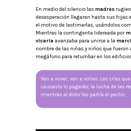
En medio del silencio las
madres
rugier
desesperación llegaran hasta sus hijas e
el motivo de lastimarlas, usándolos co
Mientras la contingenta lidereada por
m
vicaria
avanzaba para unirse a la
marc
nombre de las niñas y niños que fueron 
megáfono para retumbar en los edificios
Van a vover, van a volver. Las crías que
causaste lo pagarás; la lucha de las
m
mientras el dolor les partía el pecho.