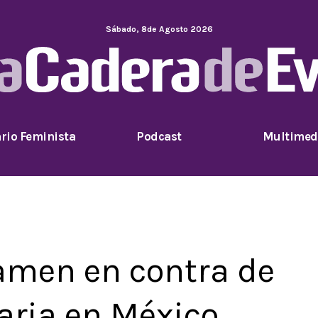
Sábado
,
8
de
Agosto
2026
rio Feminista
Podcast
Multimed
amen en contra de
caria en México