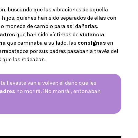
on, buscando que las vibraciones de aquella
 hijos, quienes han sido separados de ellas con
mo moneda de cambio para así dañarlas.
adres
que han sido víctimas de
violencia
ha
que caminaba a su lado, las
consignas
en
arrebatados por sus padres pasaban a través del
 que las rodeaban.
 te llevaste van a volver; el daño que les
adres
no morirá. ¡No morirá!, entonaban