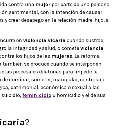
ida contra una
mujer
por parte de una persona
ción sentimental, con la intención de causar
os y crear desapego en la relación madre-hijo, a
incurre en
violencia vicaria
cuando sustrae,
ro la integridad y salud, o comete
violencia
contra los hijos de las
mujeres
. La reforma
a
también se produce cuando se interponen
ctas procesales dilatorias para impedir la
vo de dominar, someter, manipular, controlar o
ógica, patrimonial, económica o sexual a las
 suicidio,
feminicidio
u homicidio y el de sus
icaria
?