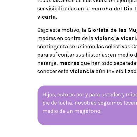
todas las áreas de sus vidas. Un ejempl
ser visibilizadas en la
marcha del Día I
vicaria
.
Bajo este motivo, la
Glorieta de las M
madres en contra de la
violencia vicari
contingenta se unieron las colectivas C
para así contar sus historias; en medio 
naranja,
madres
que han sido separadas 
conocer esta
violencia
aún invisibilizad
Hijos, esto es por y para ustedes y m
pie de lucha, nosotras seguimos levan
medio de un megáfono.