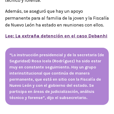
técnico y forense.
Además, se aseguró que hay un apoyo
permanente para al familia de la joven y la Fiscalía
de Nuevo León ha estado en reuniones con ellos.
Lee: La extraña detención en el caso Debanhi
“La instrucción presidencial y de la secretaria (de
Seguridad) Rosa Icela (Rodríguez) ha sido estar
muy en constante seguimiento. Hay un grupo
interinstitucional que continúa de manera
permanente, que está en sitio con la Fiscalía de
Nuevo León y con el gobierno del estado. Se
participa en áreas de judicialización, análisis
técnico y forense”, dijo el subsecretario.