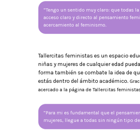
“Tengo un sentido muy claro: que todas la 
acceso claro y directo al pensamiento fem
acercamiento al feminismo.
Tallercitas feministas es un espacio educ
niñas y mujeres de cualquier edad pueda
forma también se combate la idea de que
estás dentro del ámbito académico.
Grac
acercado a la página de Tallercitas feminista
“Para mi es fundamental que el pensamien
mujeres, llegue a todas sin ningún tipo d