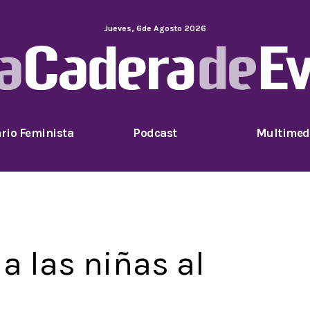
Jueves
,
6
de
Agosto
2026
rio Feminista
Podcast
Multimed
a las niñas al