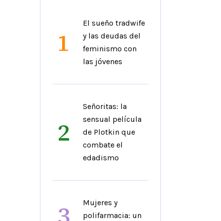
El sueño tradwife
1
y las deudas del
feminismo con
las jóvenes
Señoritas: la
sensual película
2
de Plotkin que
combate el
edadismo
Mujeres y
3
polifarmacia: un