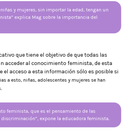
niñas y mujeres, sin importar la edad, tengan un
inista” explica Mag sobre la importancia del
ativo que tiene el objetivo de que todas las
n acceder al conocimiento feminista, de esta
 el acceso a esta información sólo es posible si
ias a esto, niñas, adolescentes y mujeres se han
s.
to feminista, que es el pensamiento de las
e discriminación”, expone la educadora feminista.