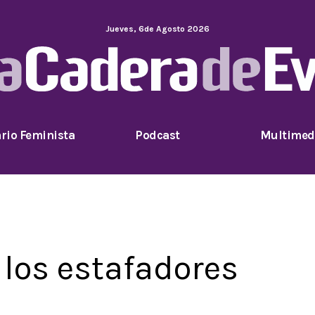
Jueves
,
6
de
Agosto
2026
rio Feminista
Podcast
Multimed
 los estafadores