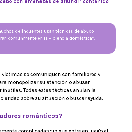
 acabo con amenazas de difundir contenido
muchos delincuentes usan técnicas de abuso
tran comúnmente en la violencia doméstica”,
s víctimas se comuniquen con familiares y
ra monopolizar su atención o abusar
 inútiles. Todas estas tácticas anulan la
claridad sobre su situación o buscar ayuda.
fadores románticos?
ntemente complicadas sin que entre en juego el