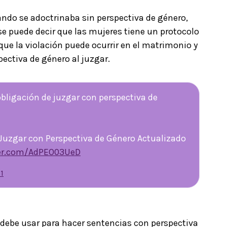
ando se adoctrinaba sin perspectiva de género,
 se puede decir que las mujeres tiene un protocolo
ue la violación puede ocurrir en el matrimonio y
pectiva de género al juzgar.
obligación de juzgar con perspectiva de
 Juzgar con Perspectiva de Género Actualizado
ter.com/AdPEO03UeD
1
 debe usar para hacer sentencias con perspectiva