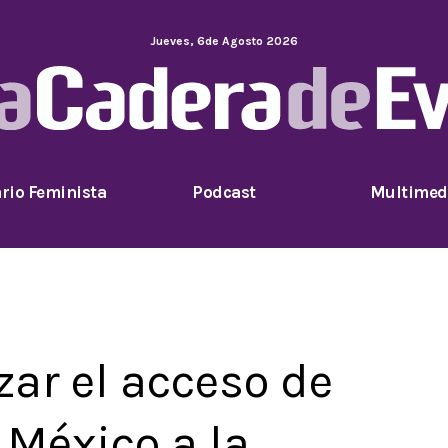
Jueves
,
6
de
Agosto
2026
rio Feminista
Podcast
Multimed
ar el acceso de
 México a la