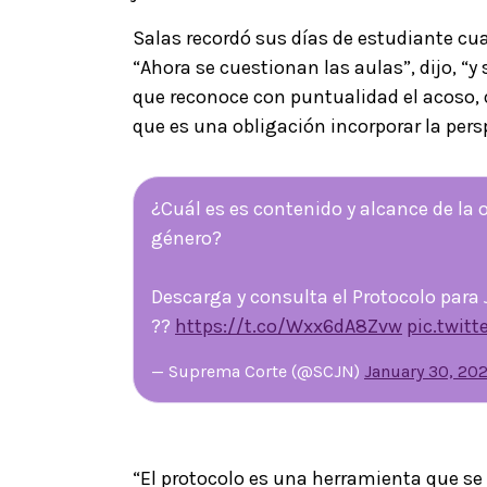
Salas recordó sus días de estudiante cu
“Ahora se cuestionan las aulas”, dijo, “y
que reconoce con puntualidad el acoso, q
que es una obligación incorporar la pers
¿Cuál es es contenido y alcance de la 
género?
Descarga y consulta el Protocolo para
??
https://t.co/Wxx6dA8Zvw
pic.twit
— Suprema Corte (@SCJN)
January 30, 202
“El protocolo es una herramienta que se