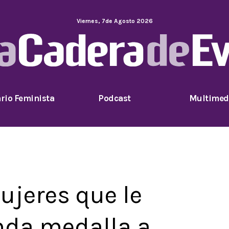
Viernes
,
7
de
Agosto
2026
rio Feminista
Podcast
Multimed
ujeres que le
nda medalla a