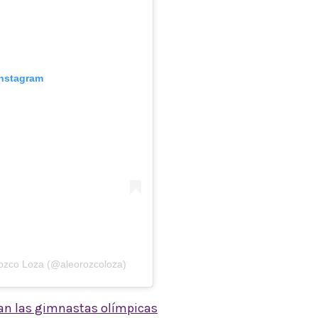
Instagram
rozco Loza (@aleorozcoloza)
dan las gimnastas olímpicas