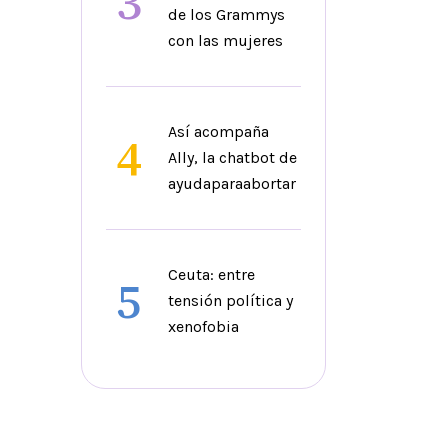
3
de los Grammys
con las mujeres
Así acompaña
4
Ally, la chatbot de
ayudaparaabortar
Ceuta: entre
5
tensión política y
xenofobia