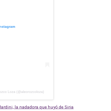
Instagram
rozco Loza (@aleorozcoloza)
Mardini, la nadadora que huyó de Siria