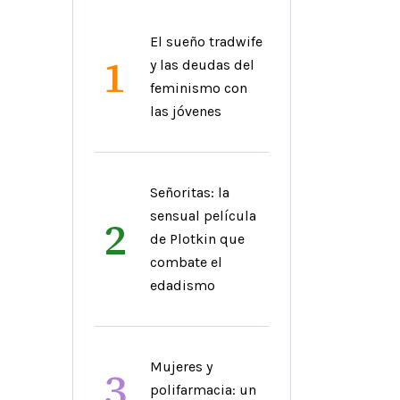
El sueño tradwife
1
y las deudas del
feminismo con
las jóvenes
Señoritas: la
sensual película
2
de Plotkin que
combate el
edadismo
Mujeres y
3
polifarmacia: un