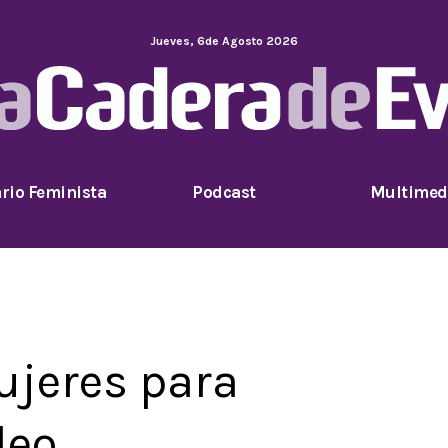
Jueves
,
6
de
Agosto
2026
rio Feminista
Podcast
Multimed
ujeres para
leo