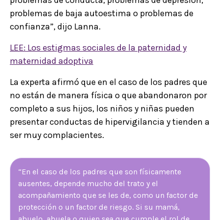
problemas de conducta, problemas de depresión,
problemas de baja autoestima o problemas de
confianza”, dijo Lanna.
LEE: Los estigmas sociales de la paternidad y
maternidad adoptiva
La experta afirmó que en el caso de los padres que
no están de manera física o que abandonaron por
completo a sus hijos, los niños y niñas pueden
presentar conductas de hipervigilancia y tienden a
ser muy complacientes.
“En el caso de los padres que son físicamente
ausentes, depende mucho del trato y el
acompañamiento que se les de, como un factor de
protección o un factor de riesgo. Si su mamá,
abuelo, abuela o quien sea que cumple el rol de