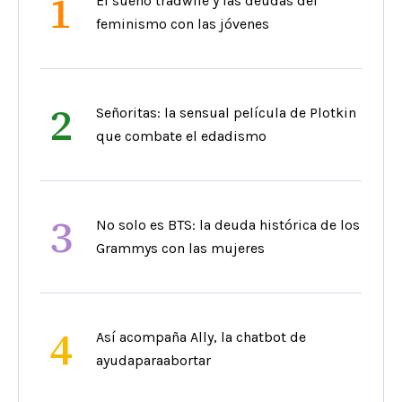
1
El sueño tradwife y las deudas del
feminismo con las jóvenes
2
Señoritas: la sensual película de Plotkin
que combate el edadismo
3
No solo es BTS: la deuda histórica de los
Grammys con las mujeres
4
Así acompaña Ally, la chatbot de
ayudaparaabortar