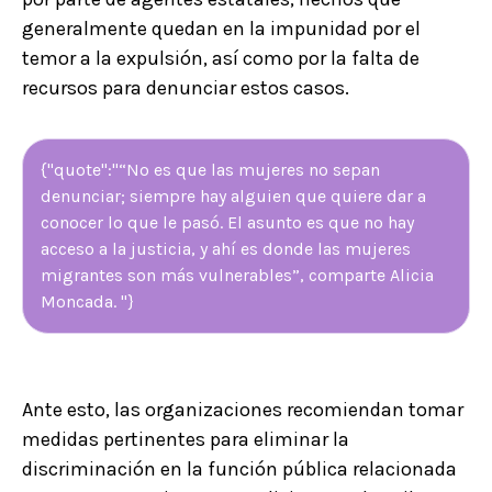
generalmente quedan en la impunidad por el
temor a la expulsión, así como por la falta de
recursos para denunciar estos casos.
{"quote":"“No es que las mujeres no sepan
denunciar; siempre hay alguien que quiere dar a
conocer lo que le pasó. El asunto es que no hay
acceso a la justicia, y ahí es donde las mujeres
migrantes son más vulnerables”, comparte Alicia
Moncada. "}
Ante esto, las organizaciones recomiendan tomar
medidas pertinentes para eliminar la
discriminación en la función pública relacionada