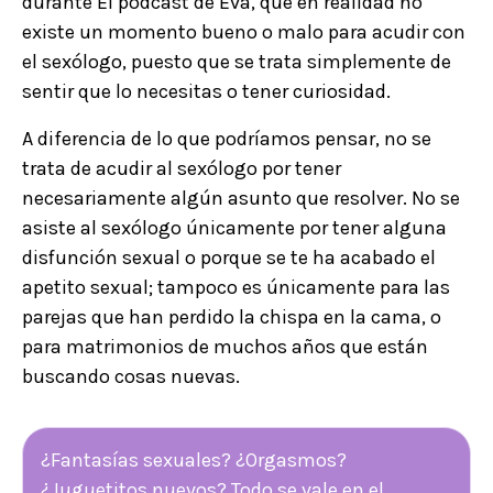
durante El podcast de Eva, que en realidad no
existe un momento bueno o malo para acudir con
el sexólogo, puesto que se trata simplemente de
sentir que lo necesitas o tener curiosidad.
A diferencia de lo que podríamos pensar, no se
trata de acudir al sexólogo por tener
necesariamente algún asunto que resolver. No se
asiste al sexólogo únicamente por tener alguna
disfunción sexual o porque se te ha acabado el
apetito sexual; tampoco es únicamente para las
parejas que han perdido la chispa en la cama, o
para matrimonios de muchos años que están
buscando cosas nuevas.
¿Fantasías sexuales? ¿Orgasmos?
¿Juguetitos nuevos? Todo se vale en el