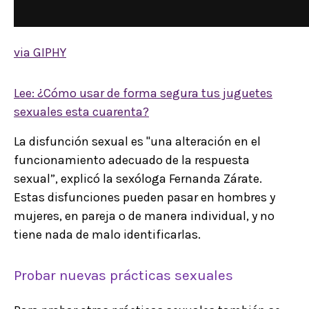
via GIPHY
Lee: ¿Cómo usar de forma segura tus juguetes
sexuales esta cuarenta?
La disfunción sexual es "una alteración en el
funcionamiento adecuado de la respuesta
sexual”, explicó la sexóloga Fernanda Zárate.
Estas disfunciones pueden pasar en hombres y
mujeres, en pareja o de manera individual, y no
tiene nada de malo identificarlas.
Probar nuevas prácticas sexuales