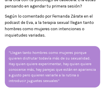
pensando en agendar tu primera sesión?
Según lo comentado por Fernanda Zárate en el
podcast de Eva, a la terapia sexual llegan tanto
hombres como mujeres con intenciones o
inquietudes variadas.
“Llegan tanto hombres como mujeres porque
quieren disfrutar todavía más de su sexualidad.
Hay quien quiere experimentar, hay quien quiere
conocerse más, hay parejas que están en apariencia
a gusto pero quieren variarle a la rutina o
introducir juguetes sexuales”