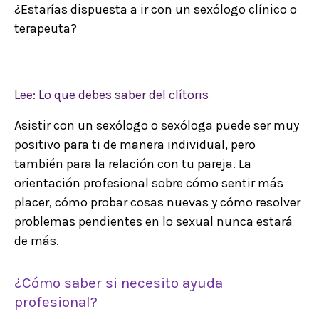
¿Estarías dispuesta a ir con un sexólogo clínico o
terapeuta?
Lee: Lo que debes saber del clítoris
Asistir con un sexólogo o sexóloga puede ser muy
positivo para ti de manera individual, pero
también para la relación con tu pareja. La
orientación profesional sobre cómo sentir más
placer, cómo probar cosas nuevas y cómo resolver
problemas pendientes en lo sexual nunca estará
de más.
¿Cómo saber si necesito ayuda
profesional?