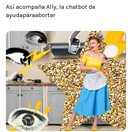
Así acompaña Ally, la chatbot de
ayudaparaabortar
VOCES