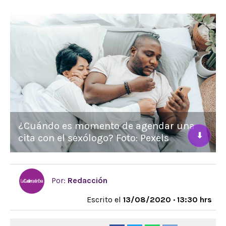
¿Cuándo es momento de agendar una
⬇
cita con el sexólogo? Foto: Pexels
Por:
Redacción
Escrito el
13/08/2020 · 13:30 hrs