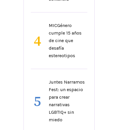
MICGénero
cumple 15 años
4
de cine que
desafía
estereotipos
Juntes Narramos
Fest: un espacio
5
para crear
narrativas
LGBTIQ+ sin
miedo