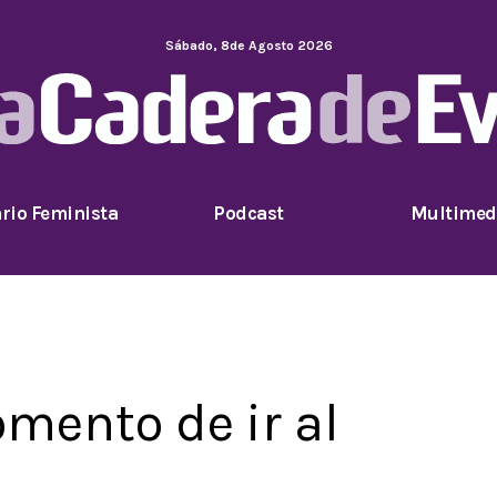
Sábado
,
8
de
Agosto
2026
rio Feminista
Podcast
Multimed
mento de ir al