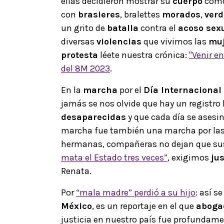
ellas decidieron mostrar su
cuerpo
com
con
brasieres
, bralettes
morados
,
verd
un grito de
batalla
contra el
acoso sex
diversas
violencias
que vivimos las
muj
protesta
léete nuestra crónica:
"Venir en
del 8M 2023
.
En la
marcha
por el
Día Internacional
jamás se nos olvide que
hay un registro 
desaparecidas
y que cada día se asesi
marcha fue también una marcha por las 
hermanas, compañeras no dejan que sus 
mata el Estado tres veces”
, exigimos
jus
Renata.
Por
“mala madre” perdió a su hijo
: así s
México
, es un reportaje en el que
aboga
justicia en nuestro país fue profundam