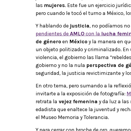
las
mujeres
. Este fue un ejercicio juríd
pero cuando le tocó el turno a México, l
Y hablando de
justicia
, no podíamos no 
pendientes de
AMLO
con la
lucha femi
de género
en
México
y la manera en qu
un objeto politizado y criminalizado. En
violencia
, el gobierno las llama “rebelde
gobierno y no la nula
perspectiva de g
seguridad, la justicia revictimizante y l
En otro tema, pero sumando a la reflexión
invitarte a la exposición de fotografía:
M
retrata la
vejez femenina
y da luz a las
edadista que enaltece la juventud y rec
el Museo Memoria y Tolerancia.
Y para cerrar con broche de oro, querem