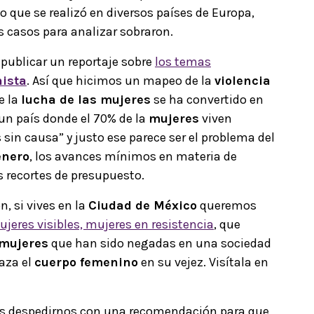
ico que se realizó en diversos países de Europa,
os casos para analizar sobraron.
publicar un reportaje sobre
los temas
nista
. Así que hicimos un mapeo de la
violencia
e la
lucha de las mujeres
se ha convertido en
 un país donde
el 70% de la
mujeres
viven
s sin causa” y justo ese parece ser el problema del
énero
, los avances mínimos en materia de
os recortes de presupuesto.
, si vives en la
Ciudad de México
queremos
ujeres visibles, mujeres en resistencia
, que
mujeres
que han sido negadas en una sociedad
haza el
cuerpo femenino
en su vejez. Visítala en
os despedirnos con
una recomendación para que