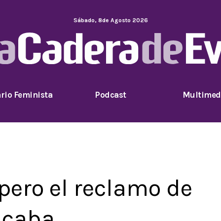
Sábado
,
8
de
Agosto
2026
rio Feminista
Podcast
Multimed
pero el reclamo de
 acaba