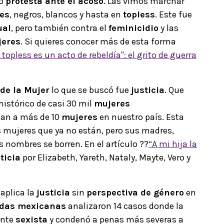
o
protesta ante el acoso
. Las vimos marchar
es
, negros, blancos y hasta en
topless
. Este fue
ual
, pero también contra el
feminicidio
y las
eres
. Si quieres conocer más de esta forma
 topless es un acto de rebeldía": el grito de guerra
 de la Mujer
lo que se buscó fue
justicia
. Que
histórico de casi 30 mil
mujeres
nan a más de 10
mujeres
en nuestro país
. Esta
mujeres que ya no están, pero sus madres,
nombres se borren. En el artículo ??
“A mi hija la
ticia
por Elizabeth, Yareth, Nataly, Mayte, Vero y
e aplica la
justicia
sin
perspectiva de género
en
das mexicanas
analizaron 14 casos donde la
ente
sexista
y condenó a penas más severas a