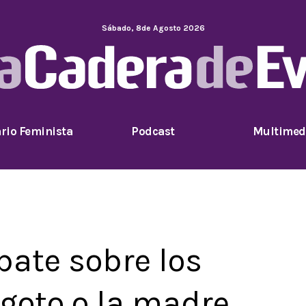
Sábado
,
8
de
Agosto
2026
rio Feminista
Podcast
Multimed
ebate sobre los
igoto o la madre