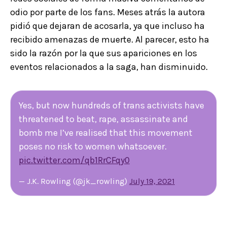
odio por parte de los fans. Meses atrás la autora
pidió que dejaran de acosarla, ya que incluso ha
recibido amenazas de muerte. Al parecer, esto ha
sido la razón por la que sus apariciones en los
eventos relacionados a la saga, han disminuido.
Yes, but now hundreds of trans activists have
threatened to beat, rape, assassinate and
bomb me I’ve realised that this movement
poses no risk to women whatsoever.
pic.twitter.com/qb1RrCFqy0
— J.K. Rowling (@jk_rowling)
July 19, 2021