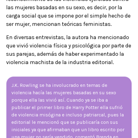
las mujeres basadas en su sexo, es decir, por la
carga social que se impone por el simple hecho de
ser mujer, mencionan teóricas feministas.
En diversas entrevistas, la autora ha mencionado
que vivió violencia física y psicológica por parte de
sus parejas, además de haber experimentado la
violencia machista de la industria editorial.
J.K. Rowling se ha involucrado en temas de
violencia hacía las mujeres basadas en su sexo
porque ella las vivió así. Cuando ya se iba a
publicar el primer libro de Harry Potter ella sufrió
de violencia misógina e incluso patriarcal, pues la
editorial le mencionó que se publicaría con sus
iniciales ya que afirmaban que un libro escrito por
una mujer no sería vendido, comentó Brenda en