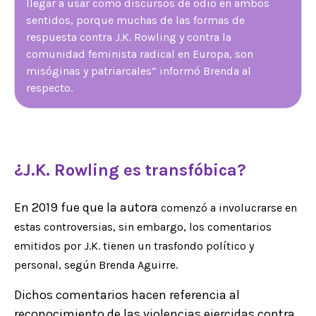
llegar a usar como discursos de odio en ambos
sentidos, porque muchas de las formas de
respuesta contra J.K. Rowling y contra la
comunidad feminista radical en Europa, son
misóginas y patriarcales” informó Brenda al
respecto.
¿J.K. Rowling es transfóbica?
En 2019 fue que la autora
comenzó a involucrarse en
estas controversias, sin embargo, los comentarios
emitidos por J.K. tienen un trasfondo político y
personal, según Brenda Aguirre.
Dichos comentarios hacen referencia al
reconocimiento de las violencias ejercidas contra