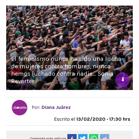
El feminismo nunca ha sido una lucha
de mujeres contra hombres, nunca
hemos luchado contra nadie... Sonia
⬇
Reverter
Por:
Diana Juárez
Escrito el
13/02/2020 · 17:30 hrs
Comparta este artículo