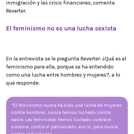
inmigración y las crisis financieras, comenta
Reverter.
El feminismo no es una lucha sexista
En la entrevista se le pregunta Reverter: ¿Qué es el
feminismo para ella, porque se ha entendido
como una lucha entre hombres y mujeres?, a lo
que responde:
“El feminismo nunca ha sido una lucha de mujeres
contra hombres, nunca hemos luchado contra
nadie. Las feministas hemos luchado contra el
sistema, contra el patriarcado, eso sí, pero nunca
contra individuos”.