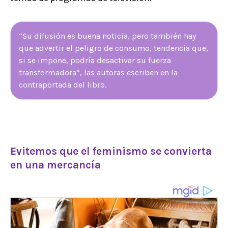
“Su difusión es buena noticia, pero también hay
que advertir el peligro de consumo, tendencia que,
si se impone, podría desactivar su fuerza
transformadora”, las autoras escriben en la
contraportada del libro.
Evitemos que el feminismo se convierta
en una mercancía