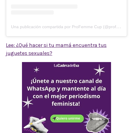
U
na publicación compartida por ProFemme Cup (@profemmecup)
Lee: ¿Qué hacer si tu mamá encuentra tus
juguetes sexuales?