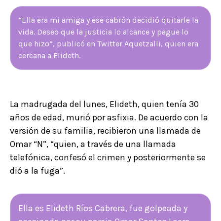
“Ella era mi amiga y ese cabrón decidió quitarle la
vida. Deseo que la justicia lo alcance y pague lo
que hizo”, publicó en Twitter Aquetzalli, quien era
cercana a Elideth.
La madrugada del lunes, Elideth, quien tenía 30
años de edad, murió por asfixia. De acuerdo con la
versión de su familia, recibieron una llamada de
Omar “N”, “quien, a través de una llamada
telefónica, confesó el crimen y posteriormente se
dió a la fuga”.
Ella es Elideth Ríos Cabrera, fue golpeada y