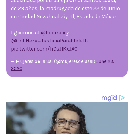
asesinada por su pareja Omar Santos Loera,
de 29 años, la madrugada de este 22 de junio
en Ciudad Nezahualcóyotl, Estado de México.
Egiximos al
@Edomex
y
@GobNeza
#JusticiaParaElideth
.
pic.twitter.com/hDsJlKxJA0
— Mujeres de la Sal (@mujeresdelasal)
June 23,
2020