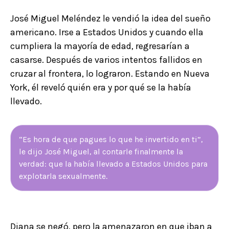
José Miguel Meléndez le vendió la idea del sueño
americano. Irse a Estados Unidos y cuando ella
cumpliera la mayoría de edad, regresarían a
casarse. Después de varios intentos fallidos en
cruzar al frontera, lo lograron. Estando en Nueva
York, él reveló quién era y por qué se la había
llevado.
“Es hora de que pagues lo que he invertido en ti”,
le dijo José Miguel, al contarle finalmente la
verdad: que la había llevado a Estados Unidos para
explotarla sexualmente.
Diana se negó, pero la amenazaron en que iban a