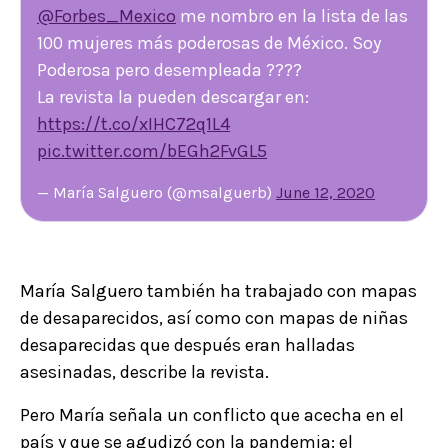
@Forbes_Mexico
me nombro en la lista de las
100 mujeres más poderosas de México. Soy
Poderosa pero desempleada ????
La revista la pueden descargar en:
https://t.co/xIHC72q1L4
pic.twitter.com/bEGh2FvGL5
— María Salguero (@msalguerb)
June 12, 2020
María Salguero también ha trabajado con mapas
de desaparecidos, así como con mapas de niñas
desaparecidas que después eran halladas
asesinadas, describe la revista.
Pero María señala un conflicto que acecha en el
país y que se agudizó con la pandemia: el