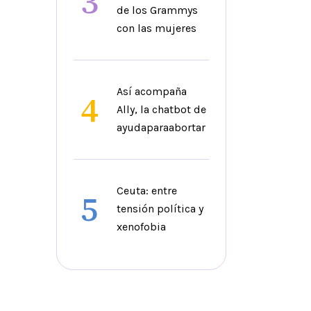
3
de los Grammys
con las mujeres
Así acompaña
4
Ally, la chatbot de
ayudaparaabortar
Ceuta: entre
5
tensión política y
xenofobia