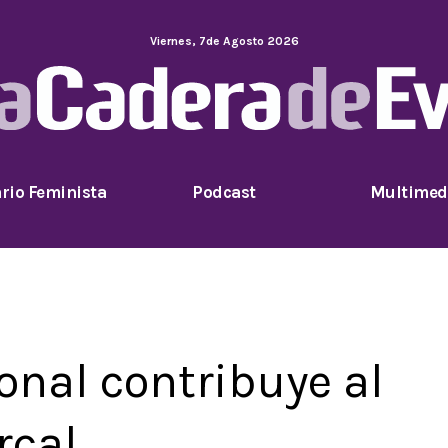
Viernes
,
7
de
Agosto
2026
rio Feminista
Podcast
Multimed
onal contribuye al
rcal