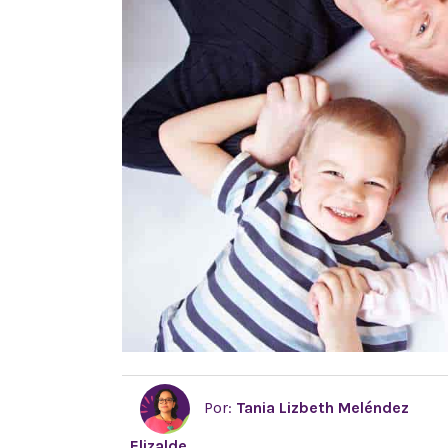
Por:
Tania Lizbeth Meléndez
Elizalde