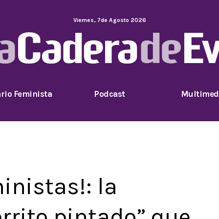
Viernes
,
7
de
Agosto
2026
rio Feminista
Podcast
Multimed
inistas!: la
errito pintado” que