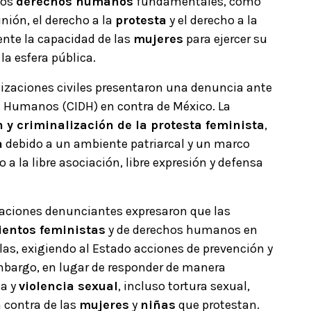
los
derechos humanos
fundamentales, como
unión, el derecho a la
protesta
y el derecho a la
ente la capacidad de las
mujeres
para ejercer su
a esfera pública.
nizaciones civiles presentaron una denuncia ante
 Humanos (CIDH) en contra de México. La
 y criminalización de la protesta feminista
,
a
debido a un ambiente patriarcal y un marco
 a la libre asociación, libre expresión y defensa
izaciones denunciantes expresaron que las
entos feministas
y de derechos humanos en
las, exigiendo al Estado acciones de prevención y
embargo, en lugar de responder de manera
za y
violencia sexual
, incluso tortura sexual,
n contra de las
mujeres
y
niñas
que protestan.