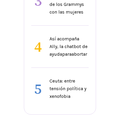
3
de los Grammys
con las mujeres
Así acompaña
4
Ally, la chatbot de
ayudaparaabortar
Ceuta: entre
5
tensión política y
xenofobia