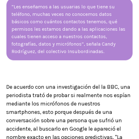
“Les enseñamos a las usuarias lo que tiene su
teléfono, muchas veces no conocemos datos
básicos como cuántos contactos tenemos, qué
permisos les estamos dando a las aplicaciones las
cuales tienen acceso a nuestros contactos,
fotografías, datos y micrófonos”, señala Candy
Rodríguez, del colectivo Insubordinadas.
De acuerdo con una investigación del la BBC, una
periodista trató de probar si realmente nos espían
mediante los micrófonos de nuestros
smartphones, esto porque después de una
conversación sobre una persona que sufrió un
accidente, al buscarlo en Google le apareció el
nombre exacto en las opciones predictivas. "La