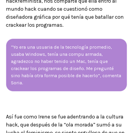
hackfeminista, nos comparte que ella entró al
mundo hack cuando se cuestionó como
diseñadora gráfica por qué tenía que batallar con
crackear los programas.
“Yo era una usuaria de la tecnología promedio,
usaba Windows, tenía una compu armada,
agradezco no haber tenido un Mac, tenía que
crackear los programas de diseño. Me pregunté
sino había otra forma posible de hacerlo”, comenta
Soria.
Así fue como Irene se fue adentrando a la cultura
hack, que después de la “ola morada” sumó a su
lucha el feminismo, se siente orgullosa de que en