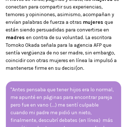
conectan para compartir sus experiencias,
temores y opininones, asimismo, acompañan y
envían palabras de fuerza a otras
mujeres
que
están siendo persuadidas para convertirse en
madres
en contra de su voluntad. La escritora
Tomoko Okada señala para la agencia AFP que
sentía vergüenza de no ser madre, sin embargo,
coincidir con otras mujeres en línea la impulsó a
mantenerse firme en su decisi{on.
"Antes pensaba que tener hijos era lo normal,
me apunté en páginas para encontrar pareja
pero fue en vano (...) me sentí culpable
cuando mi padre me pidió un nieto,
finalmente, descubrí debates (en línea) más