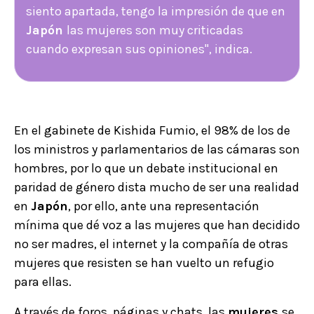
siento apartada, tengo la impresión de que en
Japón
las mujeres son muy criticadas
cuando expresan sus opiniones", indica.
En el gabinete de Kishida Fumio, el 98% de los de
los ministros y parlamentarios de las cámaras son
hombres, por lo que un debate institucional en
paridad de género dista mucho de ser una realidad
en
Japón
, por ello, ante una representación
mínima que dé voz a las mujeres que han decidido
no ser madres, el internet y la compañía de otras
mujeres que resisten se han vuelto un refugio
para ellas.
A través de foros, páginas y chats, las
mujeres
se