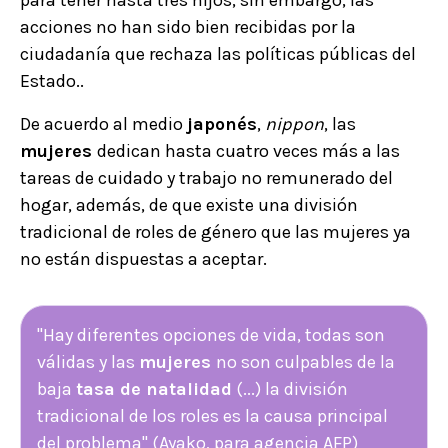
acciones no han sido bien recibidas por la
ciudadanía que rechaza las políticas públicas del
Estado..
De acuerdo al medio
japonés
,
nippon
, las
mujeres
dedican hasta cuatro veces más a las
tareas de cuidado y trabajo no remunerado del
hogar, además, de que existe una división
tradicional de roles de género que las mujeres ya
no están dispuestas a aceptar.
"Hay diferentes opciones de vida, todas son
válidas y las
mujeres
no son culpables de la
baja
tasa de natalidad
(...) la división
tradicional de los roles es la causa principal
del problema" (Ayako, para agencia AFP)