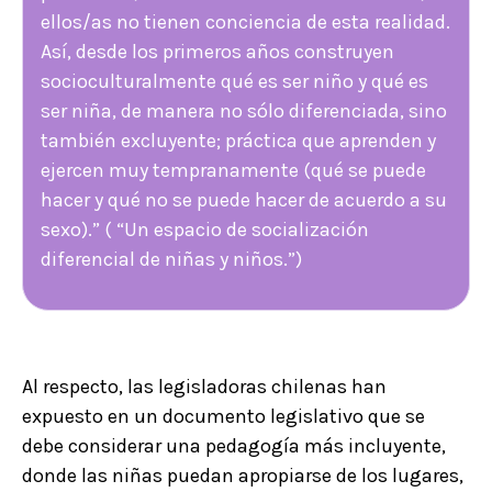
ellos/as no tienen conciencia de esta realidad.
Así, desde los primeros años construyen
socioculturalmente qué es ser niño y qué es
ser niña, de manera no sólo diferenciada, sino
también excluyente; práctica que aprenden y
ejercen muy tempranamente (qué se puede
hacer y qué no se puede hacer de acuerdo a su
sexo).” ( “Un espacio de socialización
diferencial de niñas y niños.”)
Al respecto, las legisladoras chilenas han
expuesto en un documento legislativo que se
debe considerar una pedagogía más incluyente,
donde las niñas puedan apropiarse de los lugares,