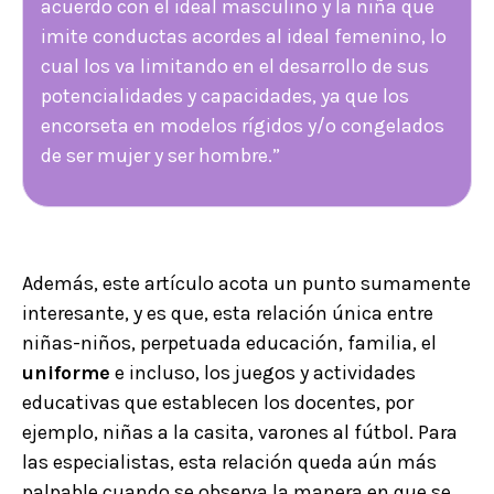
acuerdo con el ideal masculino y la niña que
imite conductas acordes al ideal femenino, lo
cual los va limitando en el desarrollo de sus
potencialidades y capacidades, ya que los
encorseta en modelos rígidos y/o congelados
de ser mujer y ser hombre.”
Además, este artículo acota un punto sumamente
interesante, y es que, esta relación única entre
niñas-niños, perpetuada educación, familia, el
uniforme
e incluso, los juegos y actividades
educativas que establecen los docentes, por
ejemplo, niñas a la casita, varones al fútbol. Para
las especialistas, esta relación queda aún más
palpable cuando se observa la manera en que se