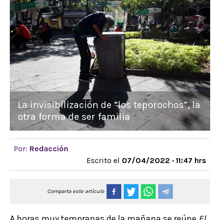
La invisibilización de “los teporochos”, la
otra forma de ser familia
Por:
Redacción
Escrito el
07/04/2022 · 11:47 hrs
Comparta este artículo
A horas muy tempranas de la mañana se reúne
El