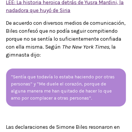
LEE: La historia heroica detrás de Yusra Mardini, la
nadadora que huyó de Siria
De acuerdo con diversos medios de comunicación,
Biles confesó que no podía seguir compitiendo
porque no se sentía lo suficientemente confiada
con ella misma. Según
The New York Times
, la
gimnasta dijo:
“Sentía que todavía lo estaba haciendo por otras
personas” y “Me duele el corazón, porque de
alguna manera me han quitado de hacer lo que
amo por complacer a otras personas”.
Las declaraciones de Simone Biles resonaron en