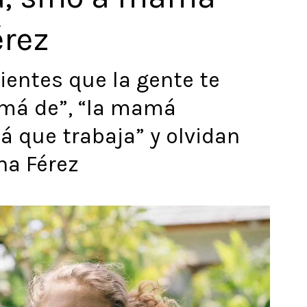
érez
entes que la gente te
má de”, “la mamá
á que trabaja” y olvidan
na Férez