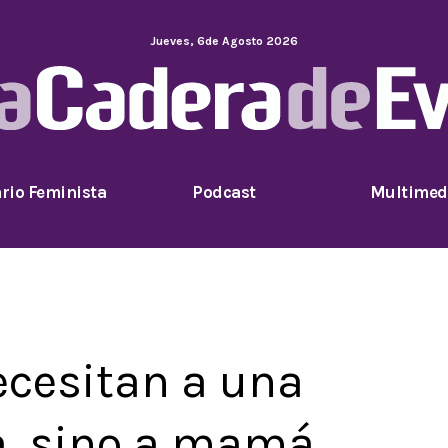
Jueves
,
6
de
Agosto
2026
rio Feminista
Podcast
Multimed
ecesitan a una
, sino a mamá