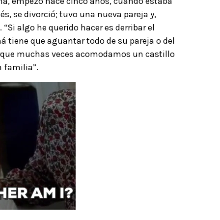
a, empezó hace cinco años, cuando estaba
s, se divorció; tuvo una nueva pareja y,
 “Si algo he querido hacer es derribar el
á tiene que aguantar todo de su pareja o del
porque muchas veces acomodamos un castillo
n familia”.