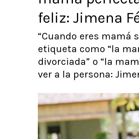
feliz: Jimena F
“Cuando eres mamá si
etiqueta como “la ma
divorciada” o “la mam
ver a la persona: Jime