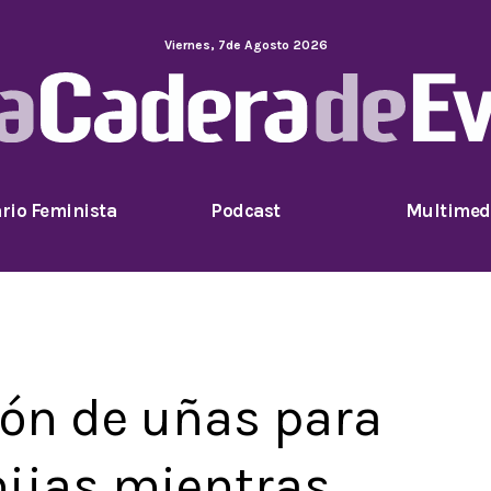
Viernes
,
7
de
Agosto
2026
rio Feminista
Podcast
Multimed
ón de uñas para
hijas mientras