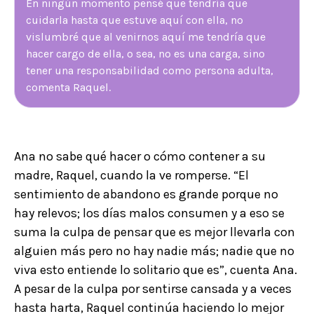
En ningún momento pensé que tendría que
cuidarla hasta que estuve aquí con ella, no
vislumbré que al venirnos aquí me tendría que
hacer cargo de ella, o sea, no es una carga, sino
tener una responsabilidad como persona adulta,
comenta Raquel.
Ana no sabe qué hacer o cómo contener a su
madre, Raquel, cuando la ve romperse. “El
sentimiento de abandono es grande porque no
hay relevos; los días malos consumen y a eso se
suma la culpa de pensar que es mejor llevarla con
alguien más pero no hay nadie más; nadie que no
viva esto entiende lo solitario que es”, cuenta Ana.
A pesar de la culpa por sentirse cansada y a veces
hasta harta, Raquel continúa haciendo lo mejor