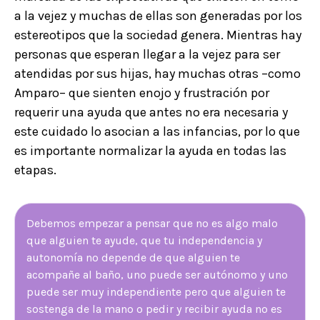
a la vejez y muchas de ellas son generadas por los
estereotipos que la sociedad genera. Mientras hay
personas que esperan llegar a la vejez para ser
atendidas por sus hijas, hay muchas otras –como
Amparo– que sienten enojo y frustración por
requerir una ayuda que antes no era necesaria y
este cuidado lo asocian a las infancias, por lo que
es importante normalizar la ayuda en todas las
etapas.
Debemos empezar a pensar que no es algo malo
que alguien te ayude, que tu independencia y
autonomía no depende de que alguien te
acompañe al baño, uno puede ser autónomo y uno
puede ser muy independiente pero que alguien te
sostenga de la mano o pedir y recibir ayuda no es