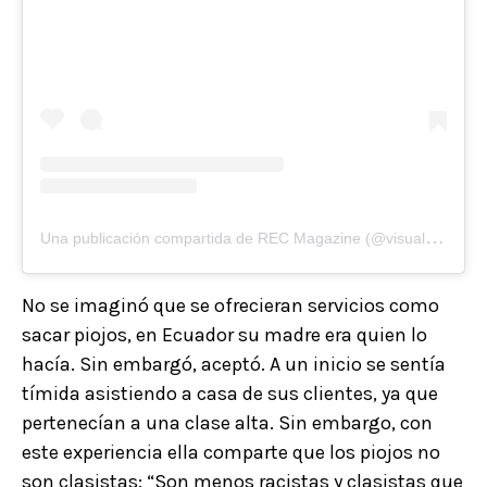
U
na publicación compartida de REC Magazine (@visualectores)
No se imaginó que se ofrecieran servicios como
sacar piojos, en Ecuador su madre era quien lo
hacía. Sin embargó, aceptó. A un inicio se sentía
tímida asistiendo a casa de sus clientes, ya que
pertenecían a una clase alta. Sin embargo, con
este experiencia ella comparte que los piojos no
son clasistas: “Son menos racistas y clasistas que