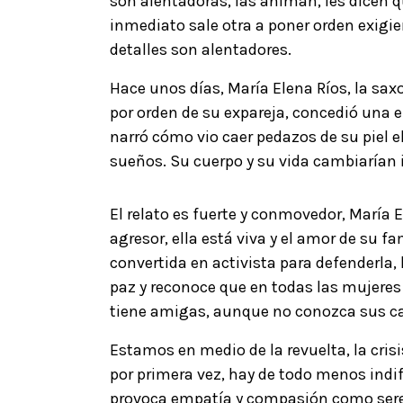
son alentadoras, las animan, les dicen q
inmediato sale otra a poner orden exigie
detalles son alentadores.
Hace unos días, María Elena Ríos, la s
por orden de su expareja, concedió una e
narró cómo vio caer pedazos de su piel e
sueños. Su cuerpo y su vida cambiarían
El relato es fuerte y conmovedor, María 
agresor, ella está viva y el amor de su 
convertida en activista para defenderla, 
paz y reconoce que en todas las mujeres
tiene amigas, aunque no conozca sus ca
Estamos en medio de la revuelta, la crisis
por primera vez, hay de todo menos indif
provoca empatía y compasión como se