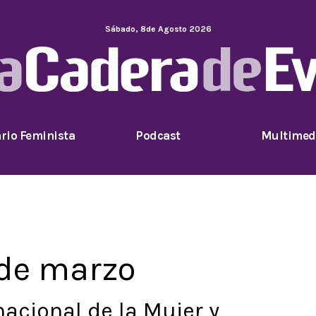
Sábado
,
8
de
Agosto
2026
rio Feminista
Podcast
Multimed
 de marzo
acional de la Mujer y