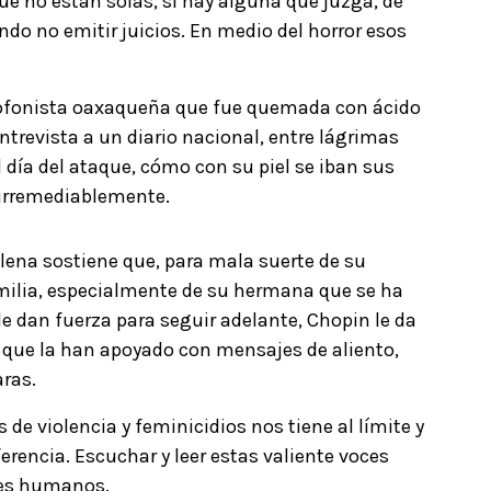
ue no están solas, si hay alguna que juzga, de
ndo no emitir juicios. En medio del horror esos
axofonista oaxaqueña que fue quemada con ácido
ntrevista a un diario nacional, entre lágrimas
l día del ataque, cómo con su piel se iban sus
 irremediablemente.
Elena sostiene que, para mala suerte de su
familia, especialmente de su hermana que se ha
le dan fuerza para seguir adelante, Chopin le da
 que la han apoyado con mensajes de aliento,
ras.
 de violencia y feminicidios nos tiene al límite y
erencia. Escuchar y leer estas valiente voces
res humanos.