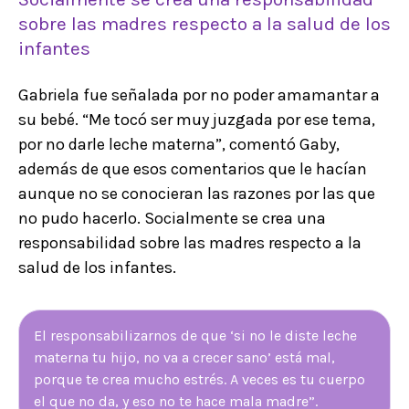
sobre las madres respecto a la salud de los
infantes
Gabriela fue señalada por no poder amamantar a
su bebé. “Me tocó ser muy juzgada por ese tema,
por no darle leche materna”, comentó Gaby,
además de que esos comentarios que le hacían
aunque no se conocieran las razones por las que
no pudo hacerlo. Socialmente se crea una
responsabilidad sobre las madres respecto a la
salud de los infantes.
El responsabilizarnos de que ‘si no le diste leche
materna tu hijo, no va a crecer sano’ está mal,
porque te crea mucho estrés. A veces es tu cuerpo
el que no da, y eso no te hace mala madre”.