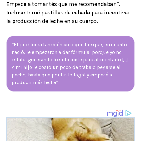
Empecé a tomar tés que me recomendaban”.
Incluso tomó pastillas de cebada para incentivar
la producción de leche en su cuerpo.
“El problema también creo que fue que, en cuanto
nació, le empezaron a dar fórmula, porque yo no
estaba generando lo suficiente para alimentarlo [...]
A mi hijo le costó un poco de trabajo pegarse al
pecho, hasta que por fin lo logré y empecé a
producir más leche”.