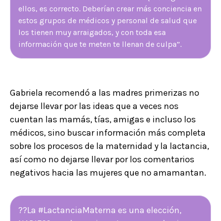
ellos, es correcto. Deberían crear más conciencia en
estos grupos de médicos y personal de salud que
los tienen muy arraigados, y con toda esa
información que te meten te llenan de culpa”.
Gabriela recomendó a las madres primerizas no
dejarse llevar por las ideas que a veces nos
cuentan las mamás, tías, amigas e incluso los
médicos, sino buscar información más completa
sobre los procesos de la maternidad y la lactancia,
así como no dejarse llevar por los comentarios
negativos hacia las mujeres que no amamantan.
??La #LactanciaMaterna es una elección,