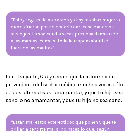
“Estoy segura de que como yo hay muchas mujeres
que sufrieron por no poderle dar leche materna a
sus hijos. La sociedad a veces presiona demasiado
a las mamás, como si toda la responsabilidad
fuera de las madres”.
Por otra parte, Gaby señala que la información
proveniente del sector médico muchas veces sólo
da dos alternativas: amamantar, y que tu hijo sea
sano, o no amamantar, y que tu hijo no sea sano.
“Están mal estos estereotipos que ponen y que te
orillan a sentirte mal si no haces lo que, según