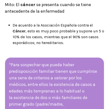
Mito: El
cáncer
se presenta cuando se tiene
antecedente de la enfermedad
De acuerdo a la Asociación Española contra el
Cáncer
, esto es muy poco probable y
supone un 5 o
10% de los casos, mientras que el 90% son casos
esporádicos; no hereditarios.
“Para sospechar que pueda haber
predisposición familiar tienen que cumplirse
una serie de criterios a valorar por los
médicos, entre ellos la existencia de casos a
edades más tempranas a lo habitual o
la existencia de dos o más familiares de
primer grado (padre/madre,