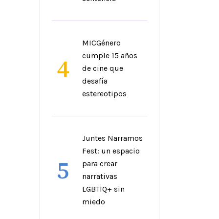
MICGénero
cumple 15 años
4
de cine que
desafía
estereotipos
Juntes Narramos
Fest: un espacio
5
para crear
narrativas
LGBTIQ+ sin
miedo