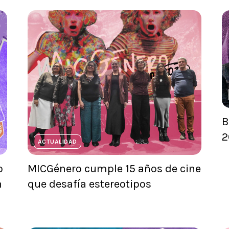
B
2
ACTUALIDAD
o
MICGénero cumple 15 años de cine
n
que desafía estereotipos