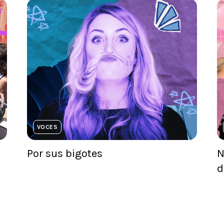
VOCES
Por sus bigotes
N
d