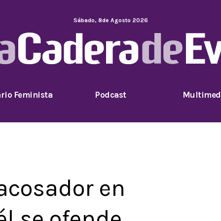
Sábado
,
8
de
Agosto
2026
rio Feminista
Podcast
Multimed
acosador en
él se ofende