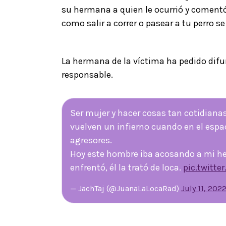
su hermana a quien le ocurrió y comentó
como salir a correr o pasear a tu perro se
La hermana de la víctima ha pedido difun
responsable.
Ser mujer y hacer cosas tan cotidianas 
vuelven un infierno cuando en el espac
agresores.
Hoy este hombre iba acosando a mi he
enfrentó, él la trató de loca.
pic.twitte
— JachTaj (@JuanaLaLocaRad)
July 11, 202