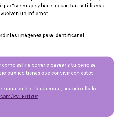
 que “ser mujer y hacer cosas tan cotidianas
 vuelven un infierno”.
dir las imágenes para identificar al
como salir a correr o pasear s tu perro se
io público tienes que convivir con estos
rmana en la colonia roma, cuando ella lo
r.com/PvCFYrfx0r
2