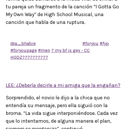
tu pareja un fragmento de la canción “I Gotta Go
My Own Way” de High School Musical, una
canción que habla de una ruptura.
@a._bhabie
that was shocking ??
#foryou
#fyp
#foryoupage
#men
? my bf is gey - CC
HODZ??????????
LEE: ¿Debería decirle a mi amiga que la engañan?
Sorprendido, el novio le dijo a la chica que no
entendía su mensaje, pero ella siguió con la
broma. “La vida sigue interponiéndose. Cada vez
que lo intentamos, de alguna manera el plan,
siempre se reorganiza”, continuó.