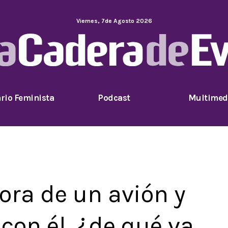
Viernes
,
7
de
Agosto
2026
rio Feminista
Podcast
Multimed
ra de un avión y
con él, ¿de qué va