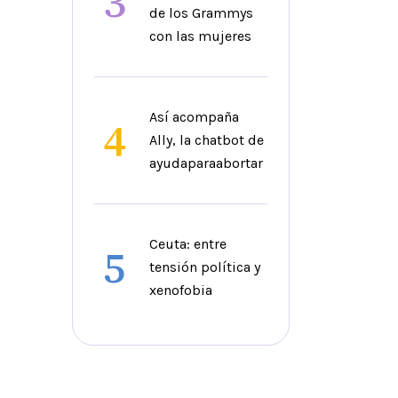
3
de los Grammys
con las mujeres
Así acompaña
4
Ally, la chatbot de
ayudaparaabortar
Ceuta: entre
5
tensión política y
xenofobia