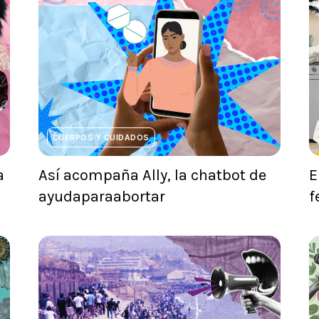
CUERPOS Y CUIDADOS
a
Así acompaña Ally, la chatbot de
E
ayudaparaabortar
f