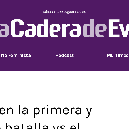
Sábado
,
8
de
Agosto
2026
rio Feminista
Podcast
Multimed
en la primera y
 batalla vs el