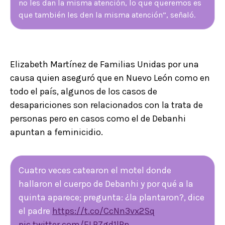
no les dan la misma atención, lo que queremos es
que también les den la misma atención”, señaló.
Elizabeth Martínez de Familias Unidas por una
causa quien aseguró que en Nuevo León como en
todo el país, algunos de los casos de
desapariciones son relacionados con la trata de
personas pero en casos como el de Debanhi
apuntan a feminicidio.
Cuatro veces catearon el motel donde
hallaron el cuerpo de Debanhi y por qué a la
quinta aparece; pregunta: ¿la plantaron?, dice
el padre
https://t.co/CcNn3vx2Sq
pic.twitter.com/ELRZgd1lRn