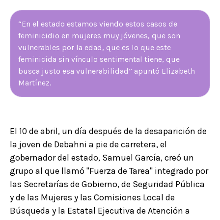
“En el estado estamos viendo estos casos de
feminicidio en mujeres muy jóvenes, que son
vulnerables por la edad, que es lo que este
feminicida sin vínculo sentimental tiene, que
busca justo esa vulnerabilidad” apuntó Elizabeth
Martínez.
El 10 de abril, un día después de la desaparición de
la joven de Debahni a pie de carretera, el
gobernador del estado, Samuel García, creó un
grupo al que llamó "Fuerza de Tarea" integrado por
las Secretarías de Gobierno, de Seguridad Pública
y de las Mujeres y las Comisiones Local de
Búsqueda y la Estatal Ejecutiva de Atención a