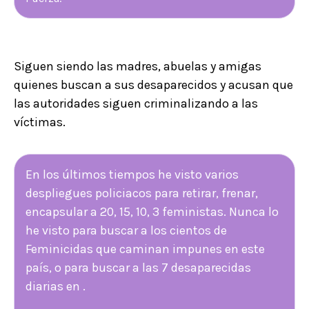
Siguen siendo las madres, abuelas y amigas
quienes buscan a sus desaparecidos y acusan que
las autoridades siguen criminalizando a las
víctimas.
En los últimos tiempos he visto varios
despliegues policiacos para retirar, frenar,
encapsular a 20, 15, 10, 3 feministas. Nunca lo
he visto para buscar a los cientos de
Feminicidas que caminan impunes en este
país, o para buscar a las 7 desaparecidas
diarias en .