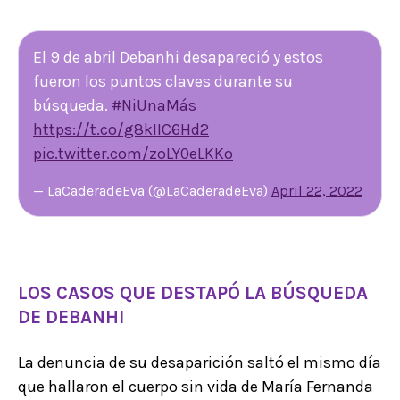
El 9 de abril Debanhi desapareció y estos
fueron los puntos claves durante su
búsqueda.
#NiUnaMás
https://t.co/g8kIIC6Hd2
pic.twitter.com/zoLY0eLKKo
— LaCaderadeEva (@LaCaderadeEva)
April 22, 2022
LOS CASOS QUE DESTAPÓ LA BÚSQUEDA
DE DEBANHI
La denuncia de su desaparición saltó el mismo día
que hallaron el cuerpo sin vida de María Fernanda