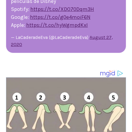
películas de Disney
Spotify:
https://t.co/XDO70Dqm3H
Google:
https://t.co/g0e4moiF6N
Apple:
https://t.co/hyWgmpdKxI
— LaCaderadeEva (@LaCaderadeEva)
August 27,
2020