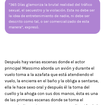
“365 Días glamoriza la brutal realidad del tráfico
sexual, el secuestro y la violación. Esta no debe ser
la idea de entretenimiento de nadie, ni debe ser
descrito como tal, o ser comercializado de esta
manera”, expresó.
Después hay varias escenas donde el actor
principal Massimo aborda un avión y durante el
vuelo toma a la azafata que está atendiendo el
vuelo, la encierra en el baño y la obliga a sentarse,
ella le hace sexo oral y después él la toma del
cuello y la ahoga con sus dos manos, ésta es una
de las primeras escenas donde se toma el