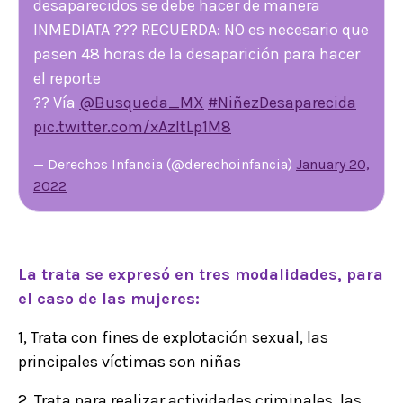
desaparecidos se debe hacer de manera
INMEDIATA ??? RECUERDA: NO es necesario que
pasen 48 horas de la desaparición para hacer
el reporte
?? Vía
@Busqueda_MX
#NiñezDesaparecida
pic.twitter.com/xAzItLp1M8
— Derechos Infancia (@derechoinfancia)
January 20,
2022
La trata se expresó en tres modalidades, para
el caso de las mujeres:
1, Trata con fines de explotación sexual, las
principales víctimas son niñas
2, Trata para realizar actividades criminales, las